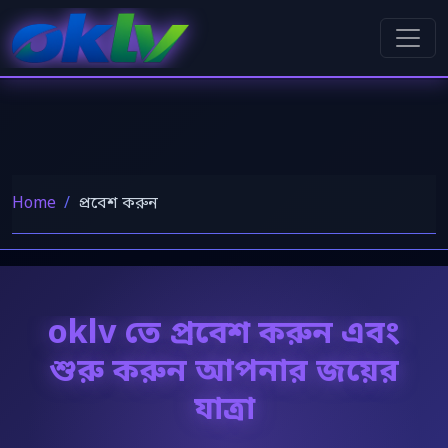
Home
প্রবেশ করুন
oklv তে প্রবেশ করুন এবং
শুরু করুন আপনার জয়ের
যাত্রা