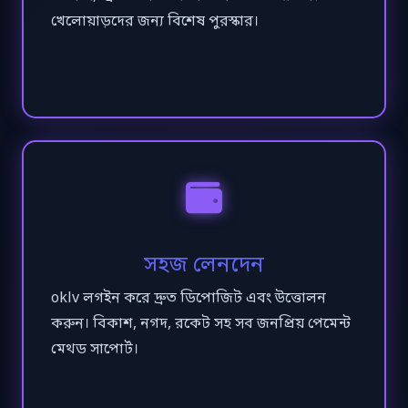
খেলোয়াড়দের জন্য বিশেষ পুরস্কার।
সহজ লেনদেন
oklv লগইন করে দ্রুত ডিপোজিট এবং উত্তোলন
করুন। বিকাশ, নগদ, রকেট সহ সব জনপ্রিয় পেমেন্ট
মেথড সাপোর্ট।