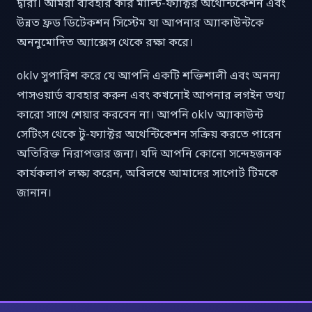
দ্বারা। আমরা ব্যবহার করি মাল্টি-ফ্যাক্টর অথেন্টিকেশন এবং
উন্নত ফ্রড ডিটেকশন সিস্টেম যা আপনার অ্যাকাউন্টকে
অননুমোদিত অ্যাক্সেস থেকে রক্ষা করে।
oklv সুপারিশ করে যে আপনি একটি শক্তিশালী এবং অনন্য
পাসওয়ার্ড ব্যবহার করুন এবং কখনোই আপনার লগইন তথ্য
কারো সাথে শেয়ার করবেন না। আপনি oklv অ্যাকাউন্ট
সেটিংস থেকে টু-ফ্যাক্টর অথেন্টিকেশন সক্রিয় করতে পারেন
অতিরিক্ত নিরাপত্তার জন্য। যদি আপনি কোনো সন্দেহজনক
কার্যকলাপ লক্ষ্য করেন, অবিলম্বে আমাদের সাপোর্ট টিমকে
জানান।