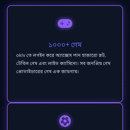
১০০০+ গেম
oklv তে লগইন করে অ্যাক্সেস পান হাজারো স্লট,
টেবিল গেম এবং লাইভ ক্যাসিনো। সব জনপ্রিয় গেম
প্রোভাইডারের গেম এক জায়গায়।